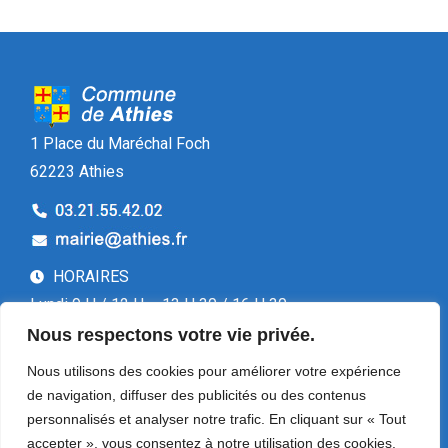
1 Place du Maréchal Foch
62223 Athies
HORAIRES
Lundi 9 H / 12 H – 13 H 30 / 16 H 30
Mardi 9 H / 12 H – 13 H 30 / 16 H 30
Nous respectons votre vie privée.
Mercredi 9 H / 13H
Nous utilisons des cookies pour améliorer votre expérience
Jeudi 9 H / 12 H – 13 H 30 / 16 H 30
de navigation, diffuser des publicités ou des contenus
Vendredi 13 H 30 / 16 H 30
personnalisés et analyser notre trafic. En cliquant sur « Tout
accepter », vous consentez à notre utilisation des cookies.