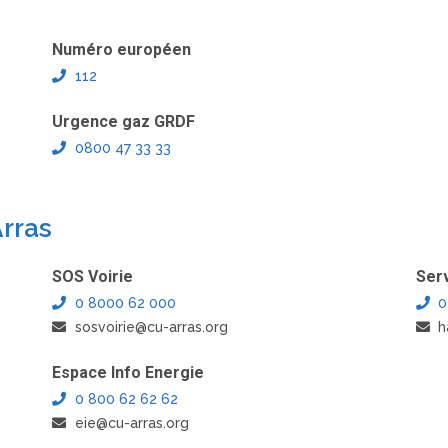
Numéro européen
112
Urgence gaz GRDF
0800 47 33 33
rras
SOS Voirie
Ser
0 8000 62 000
0
sosvoirie@cu-arras.org
h
Espace Info Energie
0 800 62 62 62
eie@cu-arras.org