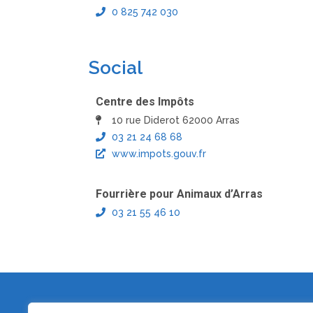
0 825 742 030
Social
Centre des Impôts
10 rue Diderot 62000 Arras
03 21 24 68 68
www.impots.gouv.fr
Fourrière pour Animaux d’Arras
03 21 55 46 10