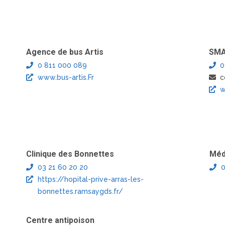
Agence de bus Artis
SM
0 811 000 089
0
www.bus-artis.Fr
c
w
Clinique des Bonnettes
Méd
03 21 60 20 20
0
https://hopital-prive-arras-les-
bonnettes.ramsaygds.fr/
Centre antipoison