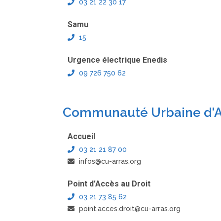
03 21 22 30 17
Samu
15
Urgence électrique Enedis
09 726 750 62
Communauté Urbaine d'A
Accueil
03 21 21 87 00
infos@cu-arras.org
Point d’Accès au Droit
03 21 73 85 62
point.acces.droit@cu-arras.org