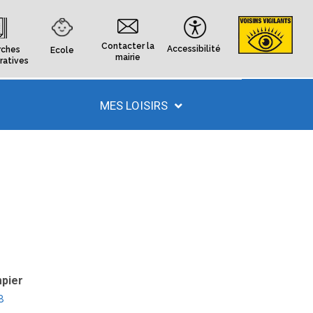
Contacter la
Accessibilité
ches
Ecole
mairie
ratives
MES LOISIRS
pier
8