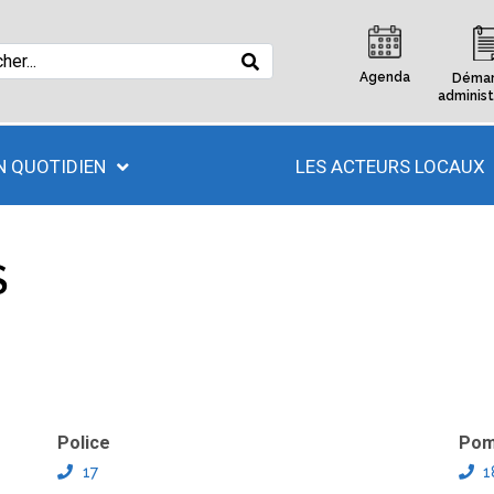
Agenda
Démar
administ
 QUOTIDIEN
LES ACTEURS LOCAUX
S
Police
Pom
17
1