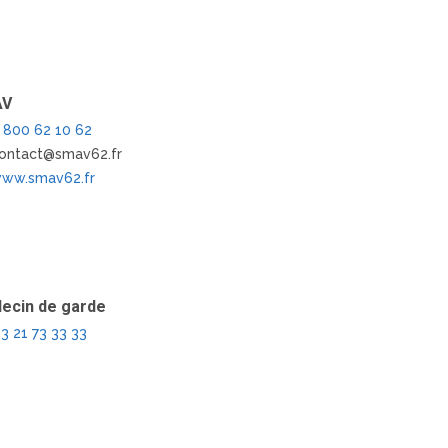
AV
 800 62 10 62
ontact@smav62.fr
ww.smav62.fr
ecin de garde
3 21 73 33 33