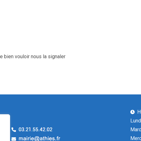
e bien vouloir nous la signaler
H
Lund
Mard
Merc