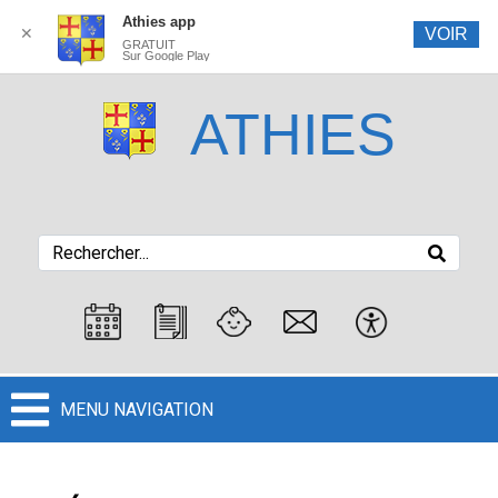
Athies app
✕
VOIR
GRATUIT
Sur Google Play
ATHIES
MENU NAVIGATION