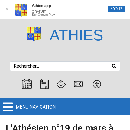
Athies app
✕
VOIR
GRATUIT
Sur Google Play
ATHIES
MENU NAVIGATION
L’Athésien n°19 de mars à