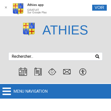
Athies app
✕
VOIR
GRATUIT
Sur Google Play
ATHIES
MENU NAVIGATION