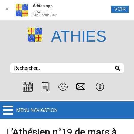
Athies app
✕
VOIR
GRATUIT
Sur Google Play
ATHIES
MENU NAVIGATION
L’Athésien n°19 de mars à