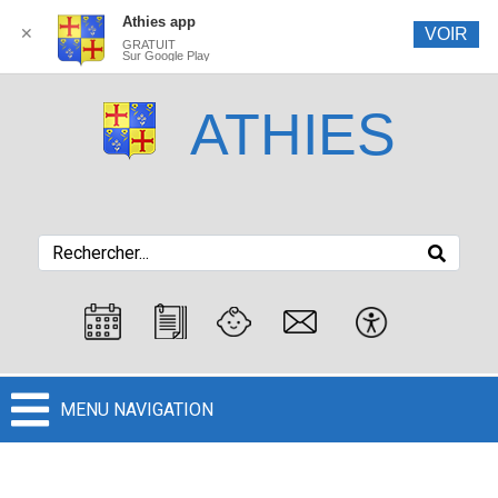
Athies app
✕
VOIR
GRATUIT
Sur Google Play
ATHIES
MENU NAVIGATION