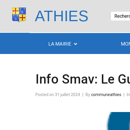
ATHIES
LA MAIRIE
MON
Info Smav: Le 
Posted on
31 juillet 2024
By
communeathies
I