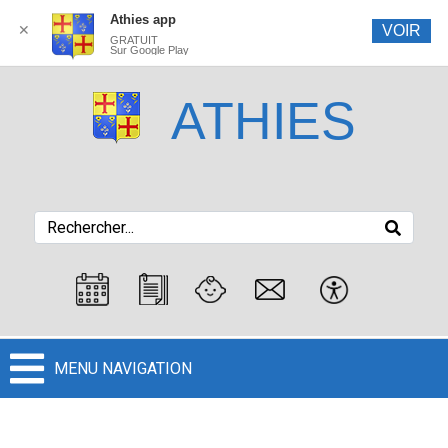
Athies app
✕
VOIR
GRATUIT
Sur Google Play
ATHIES
MENU NAVIGATION