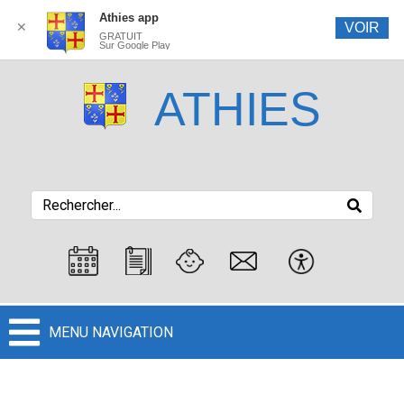
Athies app
✕
VOIR
GRATUIT
Sur Google Play
ATHIES
MENU NAVIGATION