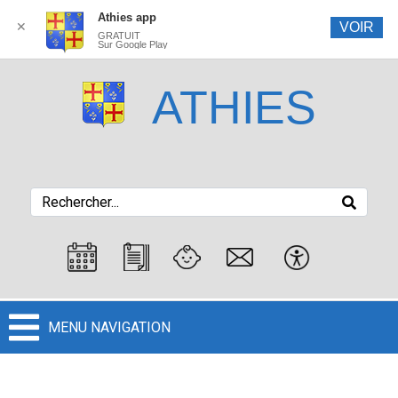
Athies app
✕
VOIR
GRATUIT
Sur Google Play
ATHIES
MENU NAVIGATION