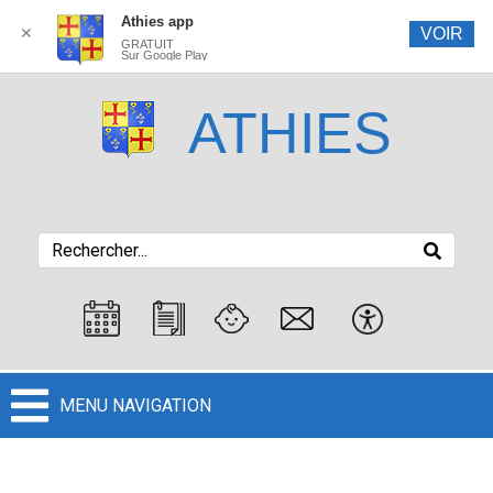
Athies app
✕
VOIR
GRATUIT
Sur Google Play
ATHIES
MENU NAVIGATION