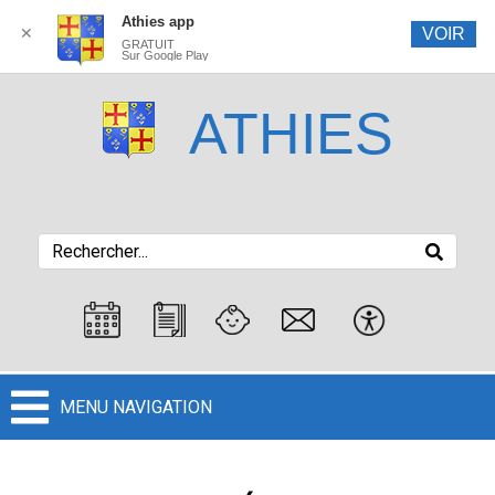
Athies app
✕
VOIR
GRATUIT
Sur Google Play
ATHIES
MENU NAVIGATION